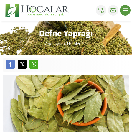
Defne Yaprağı
Anasayfa
»
Ürünlerimiz